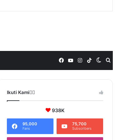
Facebook
YouTube
Instagram
TikTok
Switch
Search
skin
for
Ikuti Kami❤️‍🔥
938K
95,000
75,700
Fans
Subscribers