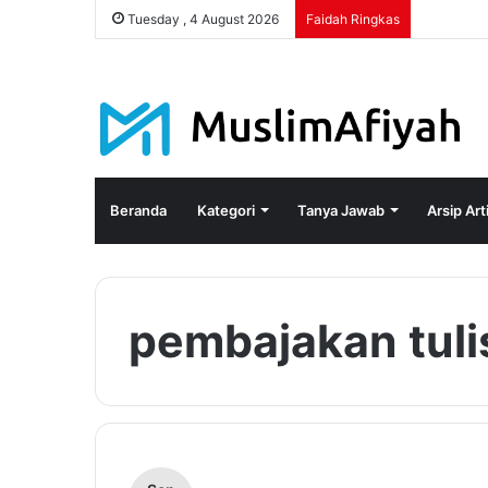
Tuesday , 4 August 2026
Faidah Ringkas
Beranda
Kategori
Tanya Jawab
Arsip Art
pembajakan tuli