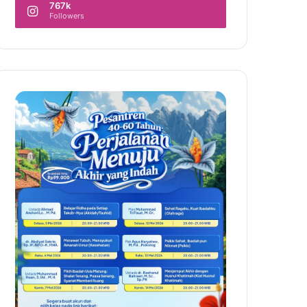
767k
Followers