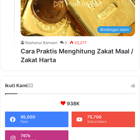
Bimbingan Islam
Raehanul Bahraen
0
32,277
Cara Praktis Menghitung Zakat Maal /
Zakat Harta
Ikuti Kami❤️‍🔥
938K
95,000
75,700
Fans
Subscribers
767k