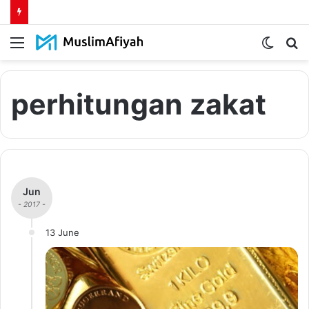
Menu
Switch
S
skin
fo
perhitungan zakat
Jun
- 2017 -
13 June