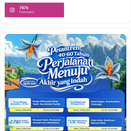
767k
Followers