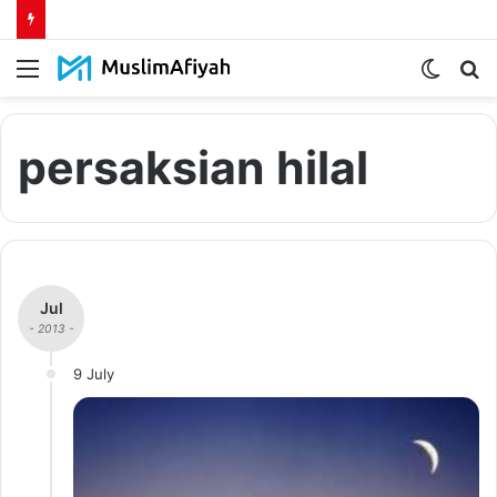
Menu
Switch
S
skin
fo
persaksian hilal
Jul
- 2013 -
9 July