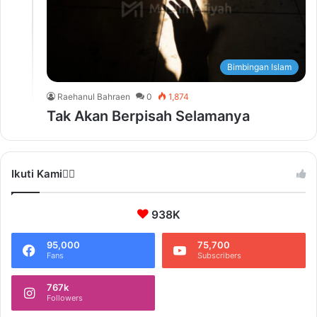
Bimbingan Islam
Raehanul Bahraen
0
1,874
Tak Akan Berpisah Selamanya
Ikuti Kami❤️‍🔥
938K
95,000
75,700
Fans
Subscribers
767k
Followers