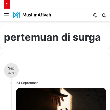
Menu
Switch
S
skin
fo
pertemuan di surga
Sep
- 2016 -
24 September