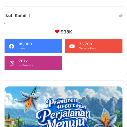
Ikuti Kami❤️‍🔥
938K
95,000
75,700
Fans
Subscribers
767k
Followers