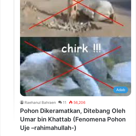
Adab
Raehanul Bahraen
11
56,206
Pohon Dikeramatkan, Ditebang Oleh
Umar bin Khattab (Fenomena Pohon
Uje –rahimahullah-)