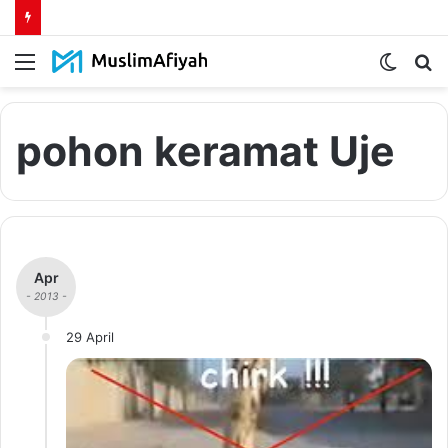
Menu
Switch
S
skin
fo
pohon keramat Uje
Apr
- 2013 -
29 April