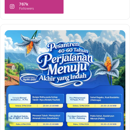
767k
Followers