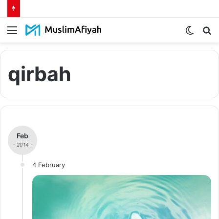
Menu
Switch
S
skin
fo
qirbah
Feb
- 2014 -
4 February