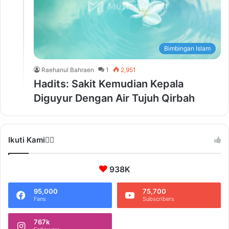
Bimbingan Islam
Raehanul Bahraen
1
2,951
Hadits: Sakit Kemudian Kepala
Diguyur Dengan Air Tujuh Qirbah
Ikuti Kami❤️‍🔥
938K
95,000
75,700
Fans
Subscribers
767k