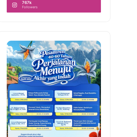
767k
Followers