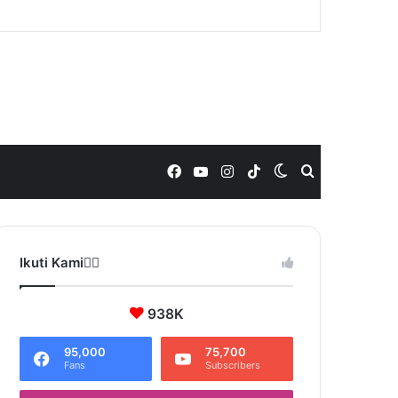
Facebook
YouTube
Instagram
TikTok
Switch
Search
skin
for
Ikuti Kami❤️‍🔥
938K
95,000
75,700
Fans
Subscribers