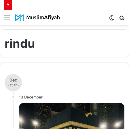
Menu
Switch
S
skin
fo
rindu
Dec
- 2017 -
13 December