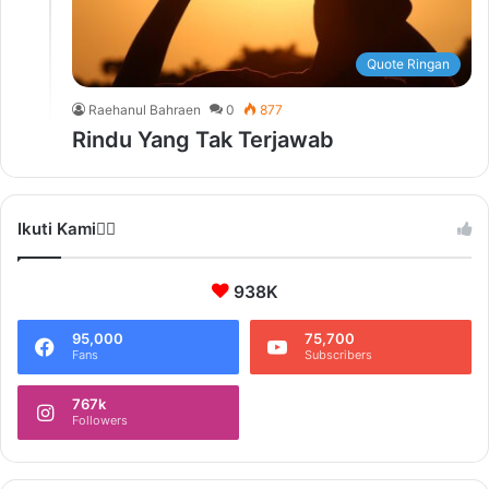
Quote Ringan
Raehanul Bahraen
0
877
Rindu Yang Tak Terjawab
Ikuti Kami❤️‍🔥
938K
95,000
75,700
Fans
Subscribers
767k
Followers