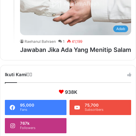
Adab
Raehanul Bahraen
1
41,199
Jawaban Jika Ada Yang Menitip Salam
Ikuti Kami❤️‍🔥
938K
95,000
75,700
Fans
Subscribers
767k
Followers