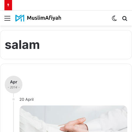
Menu
Switch
S
skin
fo
salam
Apr
- 2014 -
20 April