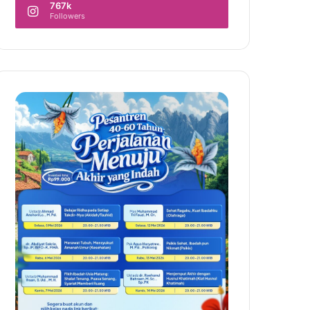
767k
Followers