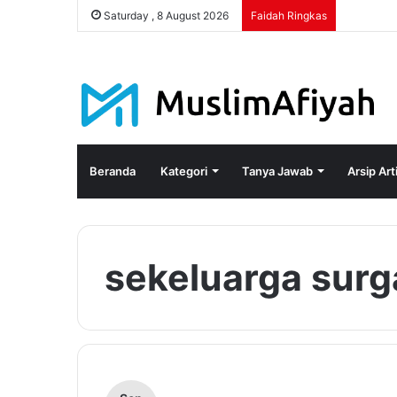
Saturday , 8 August 2026
Faidah Ringkas
Beranda
Kategori
Tanya Jawab
Arsip Art
sekeluarga surg