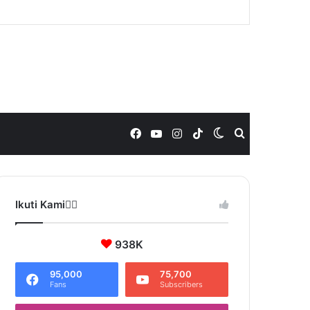
Facebook
YouTube
Instagram
TikTok
Switch
Search
skin
for
Ikuti Kami❤️‍🔥
938K
95,000
75,700
Fans
Subscribers