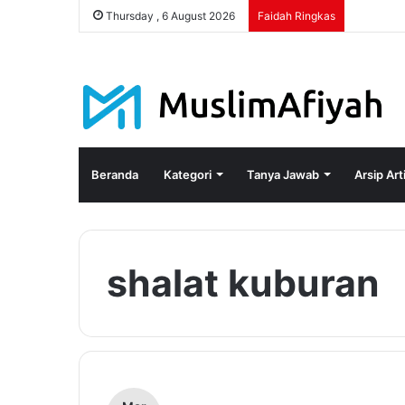
Thursday , 6 August 2026
Faidah Ringkas
Beranda
Kategori
Tanya Jawab
Arsip Art
shalat kuburan