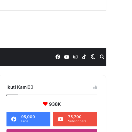
Facebook
YouTube
Instagram
TikTok
Switch
Search
skin
for
Ikuti Kami❤️‍🔥
938K
95,000
75,700
Fans
Subscribers