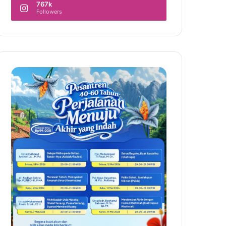
767k
Followers