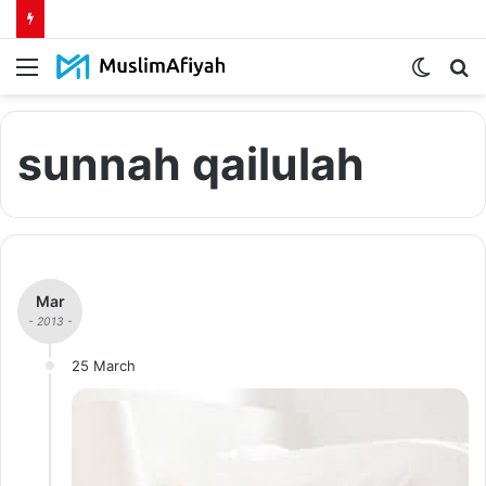
Menu
Switch
S
skin
fo
sunnah qailulah
Mar
- 2013 -
25 March