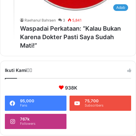
Adab
Raehanul Bahraen
3
5,841
Waspadai Perkataan: “Kalau Bukan
Karena Dokter Pasti Saya Sudah
Mati!”
Ikuti Kami❤️‍🔥
938K
95,000
75,700
Fans
Subscribers
767k
Followers