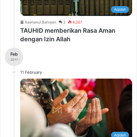
Aqidah
Raehanul Bahraen
2
4,257
TAUHID memberikan Rasa Aman
dengan Izin Allah
Feb
- 2017 -
11 February
Aqidah