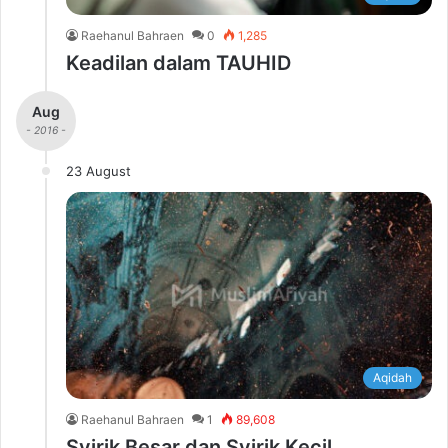
Raehanul Bahraen
0
1,285
Keadilan dalam TAUHID
Aug
- 2016 -
23 August
Aqidah
Raehanul Bahraen
1
89,608
Syirik Besar dan Syirik Kecil