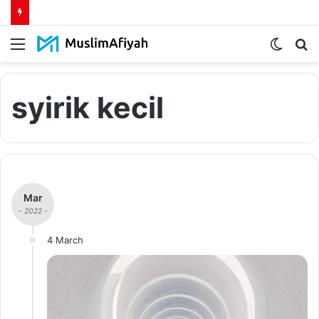
Menu
Switch
S
skin
fo
syirik kecil
Mar
- 2022 -
4 March