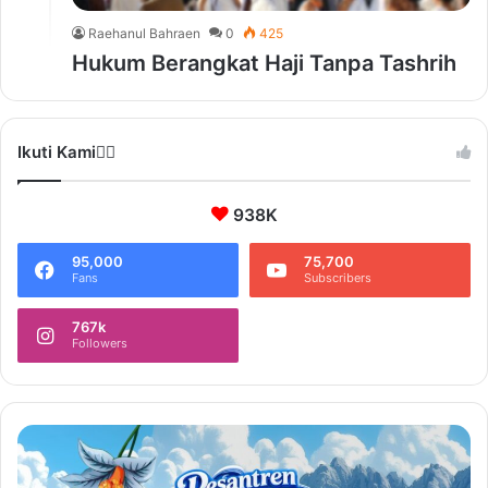
Raehanul Bahraen
0
425
Hukum Berangkat Haji Tanpa Tashrih
Ikuti Kami❤️‍🔥
938K
95,000
75,700
Fans
Subscribers
767k
Followers