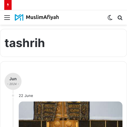
Menu
Switch
S
skin
fo
tashrih
Jun
- 2024 -
22 June