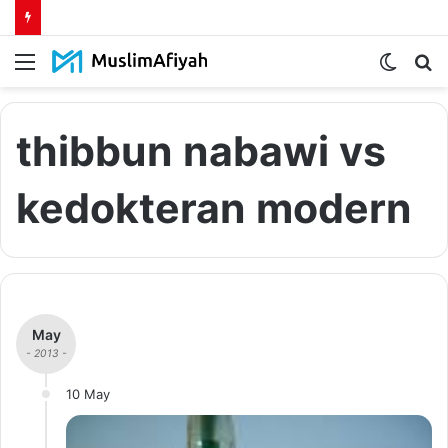
Menu
Switch
S
skin
fo
thibbun nabawi vs
kedokteran modern
May
- 2013 -
10 May