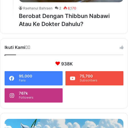
Raehanul Bahraen
2
6,170
Berobat Dengan Thibbun Nabawi
Atau Ke Dokter Dahulu?
Ikuti Kami❤️‍🔥
938K
95,000
75,700
Fans
Subscribers
767k
Followers