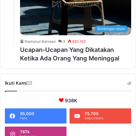
Bimbingan Islam
Raehanul Bahraen
4
620,163
Ucapan-Ucapan Yang Dikatakan
Ketika Ada Orang Yang Meninggal
Ikuti Kami❤️‍🔥
938K
95,000
75,700
Fans
Subscribers
767k