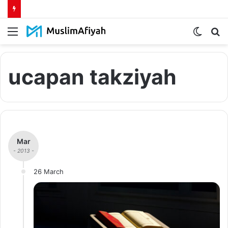
Menu
Switch
S
skin
fo
ucapan takziyah
Mar
- 2013 -
26 March