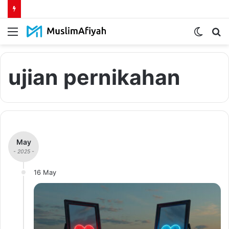
Menu
Switch
S
skin
fo
ujian pernikahan
May
- 2025 -
16 May