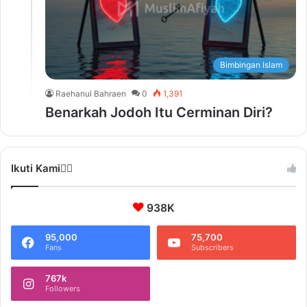
Bimbingan Islam
Raehanul Bahraen
0
1,391
Benarkah Jodoh Itu Cerminan Diri?
Ikuti Kami❤️‍🔥
938K
95,000
75,700
Fans
Subscribers
767k
Followers