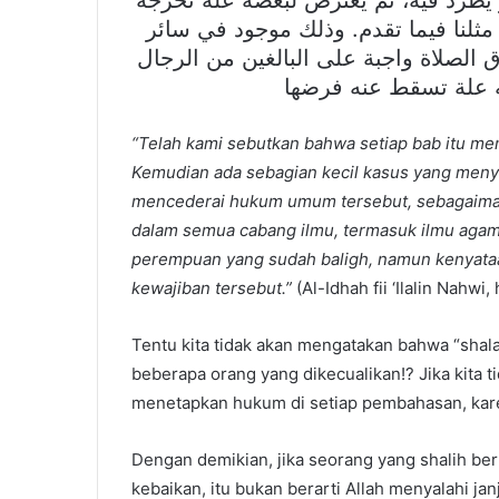
 يطرد فيه، ثم يعترض لبعضه علة تخرجه
 مثلنا فيما تقدم. وذلك موجود في سائر
ق الصلاة واجبة على البالغين من الرجال
ه علة تسقط عنه فرضها
“Telah kami sebutkan bahwa setiap bab itu mem
Kemudian ada sebagian kecil kasus yang menyel
mencederai hukum umum tersebut, sebagaimana
dalam semua cabang ilmu, termasuk ilmu agama. 
perempuan yang sudah baligh, namun kenyata
kewajiban tersebut.”
(Al-Idhah fii ‘Ilalin Nahwi,
Tentu kita tidak akan mengatakan bahwa “shala
beberapa orang yang dikecualikan!? Jika kita 
menetapkan hukum di setiap pembahasan, kare
Dengan demikian, jika seorang yang shalih b
kebaikan, itu bukan berarti Allah menyalahi jan