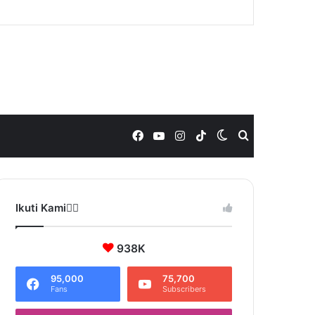
Facebook
YouTube
Instagram
TikTok
Switch
Search
skin
for
Ikuti Kami❤️‍🔥
938K
95,000
75,700
Fans
Subscribers