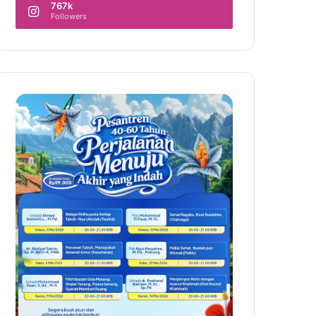
767k
Followers