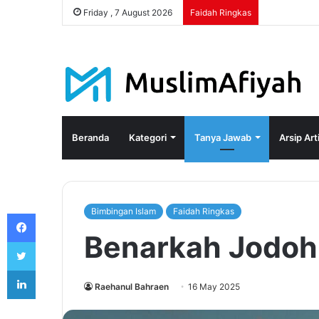
Friday , 7 August 2026
Faidah Ringkas
Beranda
Kategori
Tanya Jawab
Arsip Art
Bimbingan Islam
Faidah Ringkas
Facebook
Benarkah Jodoh 
Twitter
LinkedIn
Raehanul Bahraen
16 May 2025