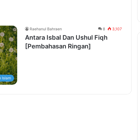
Raehanul Bahraen
8
3,107
Antara Isbal Dan Ushul Fiqh
[Pembahasan Ringan]
 Islam