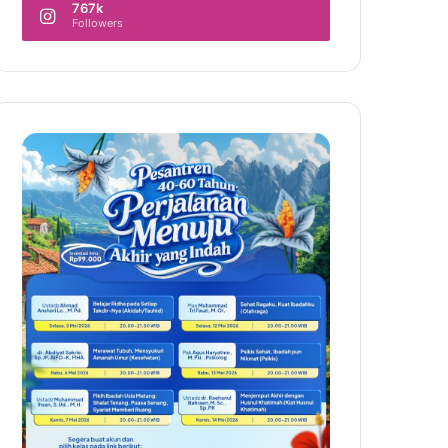
767k
Followers