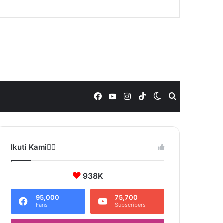
Facebook
YouTube
Instagram
TikTok
Switch
Search
skin
for
Ikuti Kami❤️‍🔥
938K
95,000
75,700
Fans
Subscribers