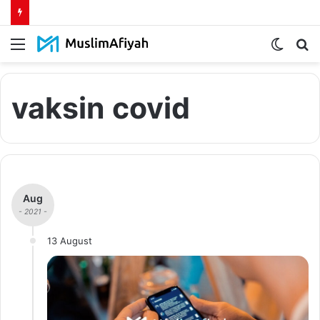
Menu
Switch
S
skin
fo
vaksin covid
Aug
- 2021 -
13 August