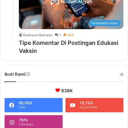
Kesehatan Islam
Raehanul Bahraen
1
203
Tipe Komentar Di Postingan Edukasi
Vaksin
Ikuti Kami❤️‍🔥
938K
95,000
75,700
Fans
Subscribers
767k
Followers