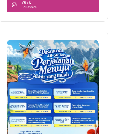
767k
Followers