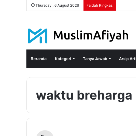
Thursday , 6 August 2026
Faidah Ringkas
Beranda
Kategori
Tanya Jawab
Arsip Art
waktu breharga