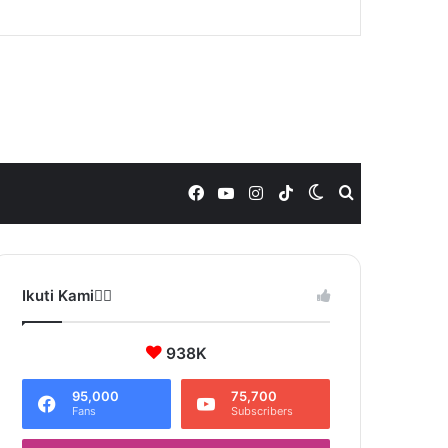
Facebook
YouTube
Instagram
TikTok
Switch
Search
skin
for
Ikuti Kami❤️‍🔥
938K
95,000
75,700
Fans
Subscribers