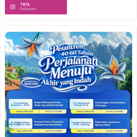
767k
Followers