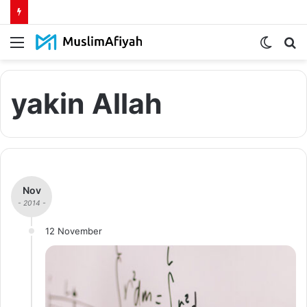
Menu
Switch
S
skin
fo
yakin Allah
Nov
- 2014 -
12 November