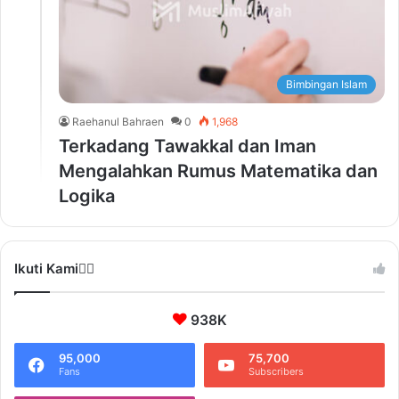
Bimbingan Islam
Raehanul Bahraen
0
1,968
Terkadang Tawakkal dan Iman
Mengalahkan Rumus Matematika dan
Logika
Ikuti Kami❤️‍🔥
938K
95,000
75,700
Fans
Subscribers