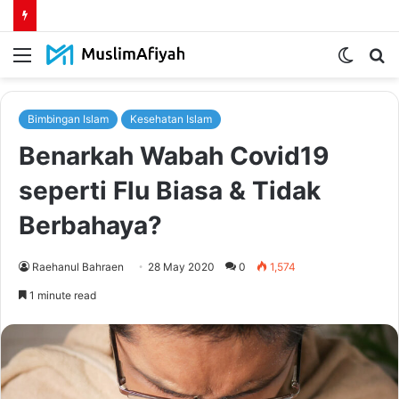
Menu
Switch
S
skin
fo
Bimbingan Islam
Kesehatan Islam
Benarkah Wabah Covid19
seperti Flu Biasa & Tidak
Berbahaya?
Raehanul Bahraen
28 May 2020
0
1,574
1 minute read