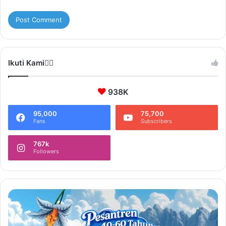
Ikuti Kami❤️‍🔥
938K
95,000
75,700
Fans
Subscribers
767k
Followers