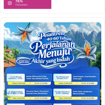
767k
Followers