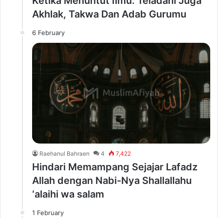
Ketika Menuntut Ilmu: Teladani Juga
Akhlak, Takwa Dan Adab Gurumu
6 February
Raehanul Bahraen
4
7,422
Hindari Memampang Sejajar Lafadz
Allah dengan Nabi-Nya Shallallahu
‘alaihi wa salam
1 February