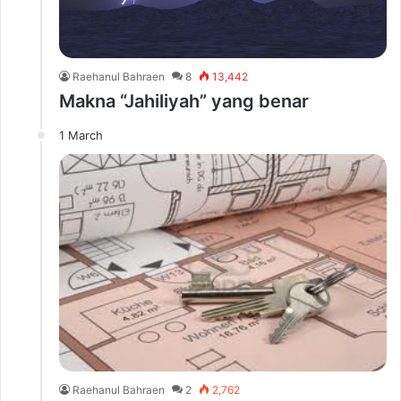
Raehanul Bahraen
8
13,442
Makna “Jahiliyah” yang benar
1 March
Raehanul Bahraen
2
2,762