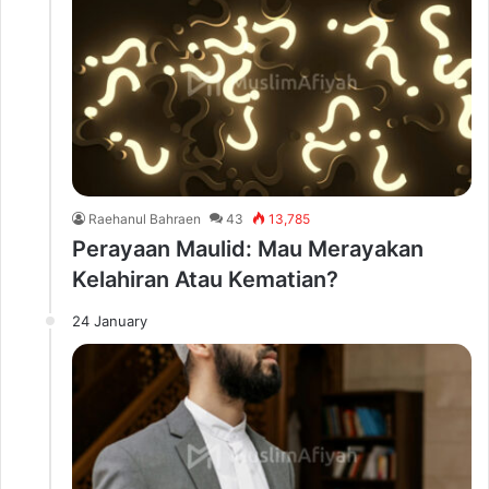
Raehanul Bahraen
43
13,785
Perayaan Maulid: Mau Merayakan
Kelahiran Atau Kematian?
24 January