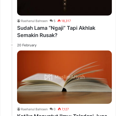
Raehanul Bahraen
5
18,317
Sudah Lama “Ngaji” Tapi Akhlak
Semakin Rusak?
20 February
Raehanul Bahraen
0
7,127