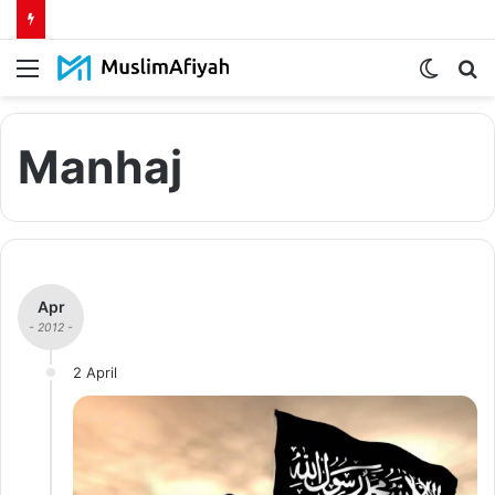
Menu
Switch
S
skin
fo
Manhaj
Apr
- 2012 -
2 April