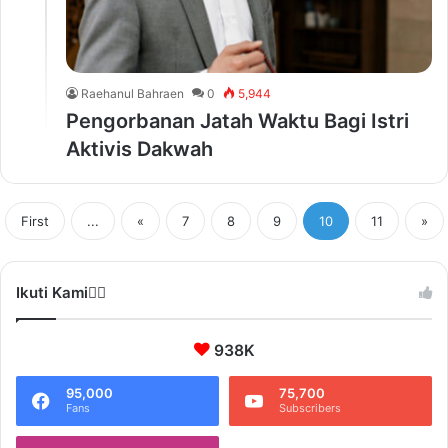
Raehanul Bahraen
0
5,944
Pengorbanan Jatah Waktu Bagi Istri
Aktivis Dakwah
First
...
«
7
8
9
10
11
»
Ikuti Kami❤️‍🔥
938K
95,000
75,700
Fans
Subscribers