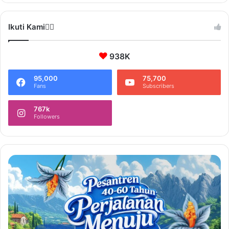
Ikuti Kami❤️‍🔥
938K
95,000
75,700
Fans
Subscribers
767k
Followers