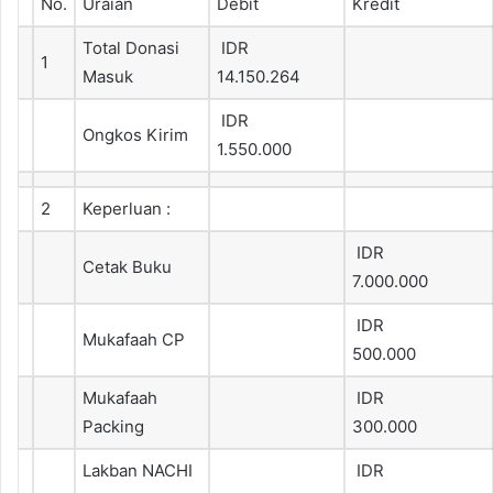
No.
Uraian
Debit
Kredit
Total Donasi
IDR
1
Masuk
14.150.264
IDR
Ongkos Kirim
1.550.000
2
Keperluan :
IDR
Cetak Buku
7.000.000
IDR
Mukafaah CP
500.000
Mukafaah
IDR
Packing
300.000
Lakban NACHI
IDR