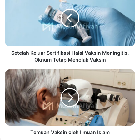
buku haji dan umrah
Raehanul Bahraen
Website
Facebook
Twitter
YouTube
Instagram