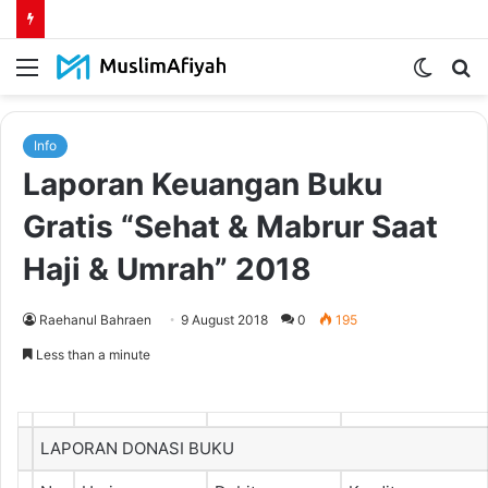
Menu
Switch
S
skin
fo
Info
Laporan Keuangan Buku
Gratis “Sehat & Mabrur Saat
Haji & Umrah” 2018
Raehanul Bahraen
9 August 2018
0
195
Less than a minute
LAPORAN DONASI BUKU