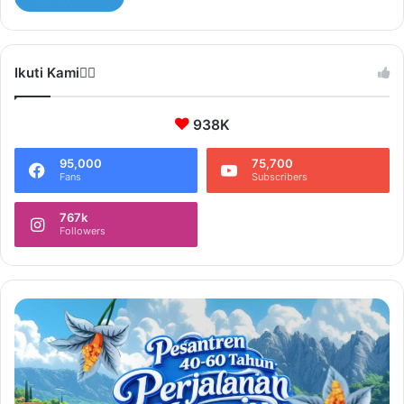
Ikuti Kami❤️‍🔥
938K
95,000
75,700
Fans
Subscribers
767k
Followers