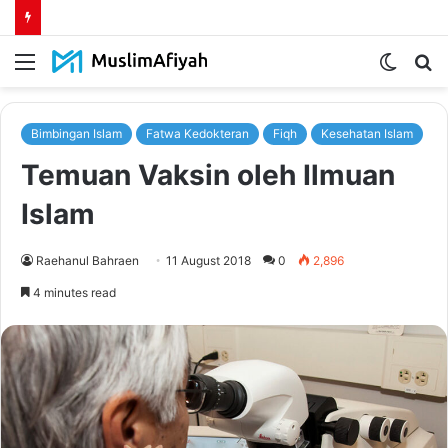
Menu
Switch
S
skin
fo
Bimbingan Islam
Fatwa Kedokteran
Fiqh
Kesehatan Islam
Temuan Vaksin oleh Ilmuan
Islam
Raehanul Bahraen
11 August 2018
0
2,896
4 minutes read