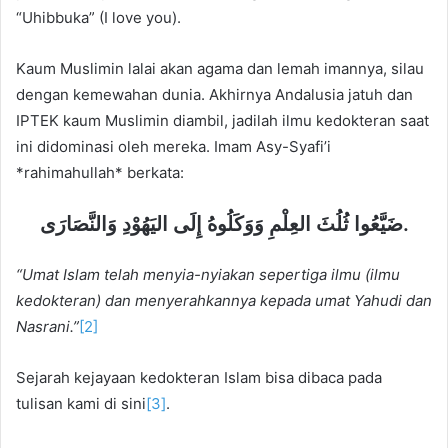
“Uhibbuka” (I love you).
Kaum Muslimin lalai akan agama dan lemah imannya, silau
dengan kemewahan dunia. Akhirnya Andalusia jatuh dan
IPTEK kaum Muslimin diambil, jadilah ilmu kedokteran saat
ini didominasi oleh mereka. Imam Asy-Syafi’i
*rahimahullah* berkata:
ضَيَّعُوا ثُلُثَ العِلْمِ وَوَكَلُوهُ إِلَى اليَهُوْدِ وَالنَّصَارَى.
“Umat Islam telah menyia-nyiakan sepertiga ilmu (ilmu
kedokteran) dan menyerahkannya kepada umat Yahudi dan
Nasrani.”
[2]
Sejarah kejayaan kedokteran Islam bisa dibaca pada
tulisan kami di sini
[3]
.