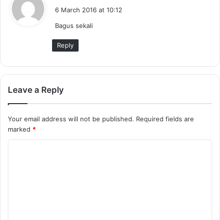
a
6 March 2016 at 10:12
y
Bagus sekali
s
:
Reply
Leave a Reply
Your email address will not be published.
Required fields are
marked
*
C
o
m
m
e