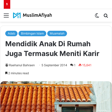
Menu
Switch
S
skin
fo
Adab
Bimbingan Islam
Muamalah
Mendidik Anak Di Rumah
Juga Termasuk Meniti Karir
Raehanul Bahraen
5 September 2014
1
15,641
2 minutes read