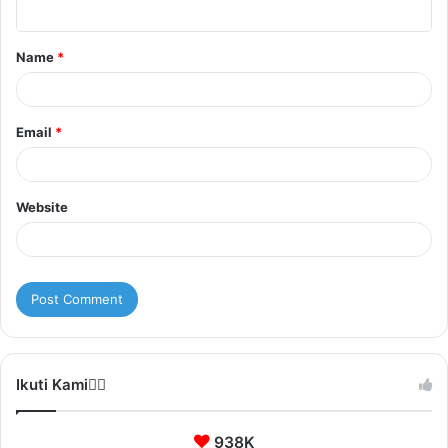
n
t
Name
*
*
Email
*
Website
Ikuti Kami❤️‍🔥
938K