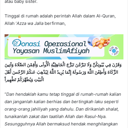
atau baby sister.
Tinggal di rumah adalah perintah Allah dalam Al-Quran,
Allah ‘
Azza wa Jalla
berfirman,
وَقَرْنَ فِي بُيُوتِكُنَّ وَلَا تَبَرَّجْنَ تَبَرُّجَ الْجَاهِلِيَّةِ الْأُولَى وَأَقِمْنَ الصَّلَاةَ وَآتِينَ
الزَّكَاةَ وَأَطِعْنَ اللَّهَ وَرَسُولَهُ إِنَّمَا يُرِيدُ اللَّهُ لِيُذْهِبَ عَنكُمُ الرِّجْسَ أَهْلَ
الْبَيْتِ وَيُطَهِّرَكُمْ تَطْهِيراً
“
Dan hendaklah kamu tetap tinggal di rumah-rumah kalian
dan janganlah kalian berhias dan bertingkah laku seperti
orang-orang jahiliyah yang dahulu. Dan dirikanlah shalat,
tunaikanlah zakat dan taatilah Allah dan Rasul-Nya.
Sesungguhnya Allah bermaksud hendak menghilangkan