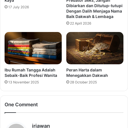
Kaya
Predator Seks, Jangan
Dibiarkan dan Ditutup-tutupi
17 July 2026
Dengan Dalih Menjaga Nama
Baik Dakwah & Lembaga
22 April 2026
Ibu Rumah Tangga Adalah
Peran Harta dalam
Sebaik-Baik Profesi Wanita
Menegakkan Dakwah
13 November 2025
28 October 2025
One Comment
s
iriawan