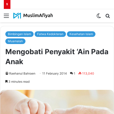
Menu
Switch
S
skin
fo
Bimbingan Islam
Fatwa Kedokteran
Kesehatan Islam
Muamalah
Mengobati Penyakit ‘Ain Pada
Anak
Raehanul Bahraen
11 February 2014
1
113,040
3 minutes read