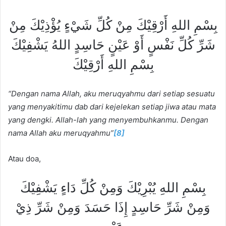
بِسْمِ اللهِ أَرْقِيْكَ مِنْ كُلِّ شَيْءٍ يُؤْذِيْكَ مِنْ
شَرِّ كُلِّ نَفْسٍ أَوْ عَيْنٍ حَاسِدٍ اللهُ يَشْفِيْكَ
بِسْمِ اللهِ أَرْقِيْكَ
“Dengan nama Allah, aku meruqyahmu dari setiap sesuatu
yang menyakitimu dab dari kejelekan setiap jiwa atau mata
yang dengki. Allah-lah yang menyembuhkanmu. Dengan
nama Allah aku meruqyahmu”
[8]
Atau doa,
بِسْمِ اللهِ يُبْرِيْكَ وَمِنْ كُلِّ دَاءٍ يَشْفِيْكَ
وَمِنْ شَرِّ حَاسِدٍ إِذَا حَسَدَ وَمِنْ شَرِّ ذِيْ