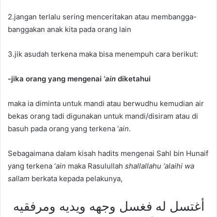
2.jangan terlalu sering menceritakan atau membangga-
banggakan anak kita pada orang lain
3.jik asudah terkena maka bisa menempuh cara berikut:
-jika orang yang mengenai ‘
ain
diketahui
maka ia diminta untuk mandi atau berwudhu kemudian air
bekas orang tadi digunakan untuk mandi/disiram atau di
basuh pada orang yang terkena ‘
ain
.
Sebagaimana dalam kisah hadits mengenai Sahl bin Hunaif
yang terkena ‘
ain
maka Rasulullah
shallallahu ‘alaihi wa
sallam
berkata kepada pelakunya,
أغتسل له فغسل وجهه ويديه ومرفقيه