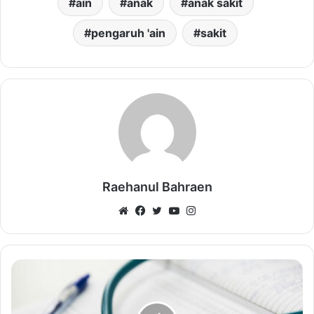
ain
anak
anak sakit
pengaruh 'ain
sakit
Raehanul Bahraen
Website
Facebook
Twitter
YouTube
Instagram