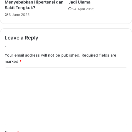
Menyebabkan Hipertensi dan
Jadi Ulama
Sakit Tengkuk?
24 April 2025
3 June 2025
Leave a Reply
Your email address will not be published.
Required fields are
marked
*
C
o
m
m
e
n
t