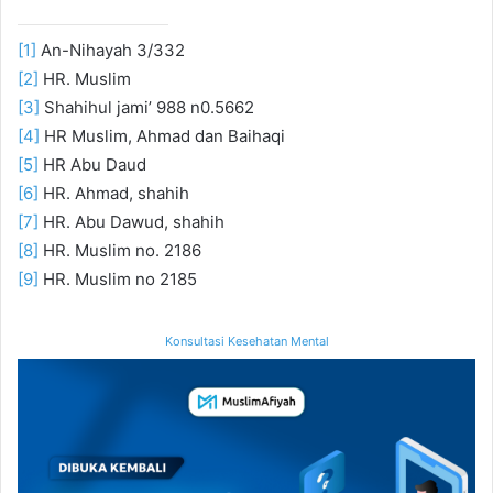
[1]
An-Nihayah 3/332
[2]
HR. Muslim
[3]
Shahihul jami’ 988 n0.5662
[4]
HR Muslim, Ahmad dan Baihaqi
[5]
HR Abu Daud
[6]
HR. Ahmad, shahih
[7]
HR. Abu Dawud, shahih
[8]
HR. Muslim no. 2186
[9]
HR. Muslim no 2185
Konsultasi Kesehatan Mental