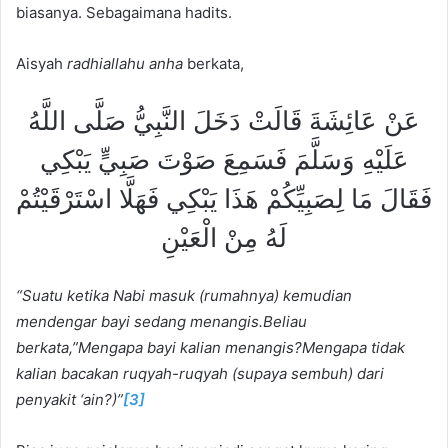
biasanya. Sebagaimana hadits.
Aisyah
ra
dhiall
a
hu anha
berkata,
عَنْ عَائِشَةَ قَالَتْ دَخَلَ النَّبِيُّ صَلَّى اللَّهُ
عَلَيْهِ وَسَلَّمَ فَسَمِعَ صَوْتَ صَبِيٍّ يَبْكِي
فَقَالَ مَا لِصَبِيِّكُمْ هَذَا يَبْكِي فَهَلَّا اسْتَرْقَيْتُمْ
لَهُ مِنْ الْعَيْنِ
“Suatu ketika Nabi masuk (rumahnya) kemudian
mendengar bayi sedang menangis.Beliau
berkata,”Mengapa bayi kalian menangis?Mengapa tidak
kalian bacakan ruqyah-ruqyah (supaya sembuh) dari
penyakit ‘ain?)
”
[3]