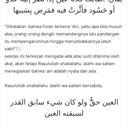
أو حَسُود فأثَّرتْ فيه فمَرِض بِسَببها
“Dikatakan bahwa Fulan terkena ‘
Ain
, yaitu apa bila musuh
atau orang-orang dengki memandangnya lalu pandangan
itu mempengaruhinya hingga menyebabkannya jatuh
sakit”
[1]
sekilas ini terkesan mengada-ada atau sulit diterima oleh
akal, akan tetapi Rasulullah
sh
a
llallahu ‘alaihi wa sallam
menegaskan bahwa ‘
ain
adalah nyata dan ada.
Rasulullah
sh
a
llallahu ‘alaihi wa sallam
bersabda,
العين حقُُّ ولو كان شيء سابق القدر
لسبقته العين