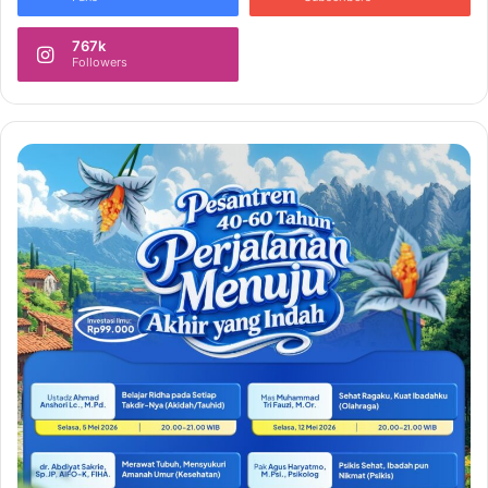
767k
Followers