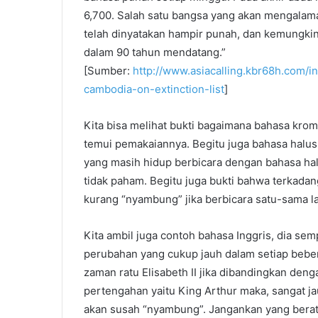
6,700. Salah satu bangsa yang akan mengalamai
telah dinyatakan hampir punah, dan kemungkin
dalam 90 tahun mendatang.”
[Sumber:
http://www.asiacalling.kbr68h.com/
cambodia-on-extinction-list
]
Kita bisa melihat bukti bagaimana bahasa kromo
temui pemakaiannya. Begitu juga bahasa halus
yang masih hidup berbicara dengan bahasa ha
tidak paham. Begitu juga bukti bahwa terkadan
kurang “nyambung” jika berbicara satu-sama la
Kita ambil juga contoh bahasa Inggris, dia s
perubahan yang cukup jauh dalam setiap beber
zaman ratu Elisabeth II jika dibandingkan den
pertengahan yaitu King Arthur maka, sangat j
akan susah “nyambung”. Jangankan yang beratu