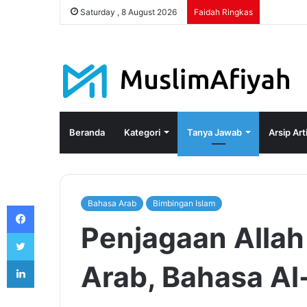
Saturday , 8 August 2026
Faidah Ringkas
Beranda
Kategori
Tanya Jawab
Arsip Art
Bahasa Arab
Bimbingan Islam
Facebook
Penjagaan Alla
Twitter
LinkedIn
Arab, Bahasa Al