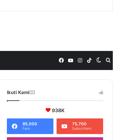
Facebook
YouTube
Instagram
TikTok
Switch
Search
skin
for
Ikuti Kami❤️‍🔥
938K
95,000
75,700
Fans
Subscribers