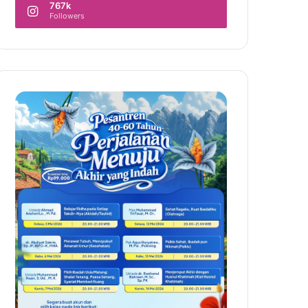
767k
Followers