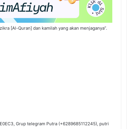
kra [Al-Quran] dan kamilah yang akan menjaganya”.
0EC3, Grup telegram Putra (+6289685112245), putri