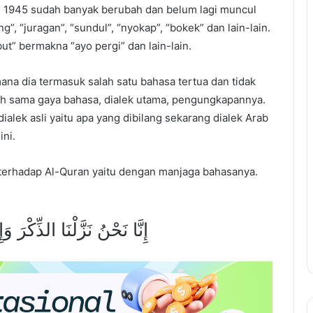
n 1945 sudah banyak berubah dan belum lagi muncul
, “juragan”, “sundul”, “nyokap”, “bokek” dan lain-lain.
t” bermakna “ayo pergi” dan lain-lain.
na dia termasuk salah satu bahasa tertua dan tidak
ih sama gaya bahasa, dialek utama, pengungkapannya.
lek asli yaitu apa yang dibilang sekarang dialek Arab
ini.
h terhadap Al-Quran yaitu dengan manjaga bahasanya.
إِنَّا نَحْنُ نَزَّلْنَا الذِّكْرَ و