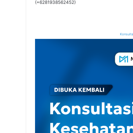
(+6281938562452)
Konsulta