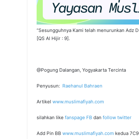
“Sesungguhnya Kami telah menurunkan Adz Dzi
[QS Al Hijir : 9].
@Pogung Dalangan, Yogyakarta Tercinta
Penyusun:
Raehanul Bahraen
Artikel
www.muslimafiyah.com
silahkan like
fanspage FB
dan
follow twitter
Add Pin BB
www.muslimafiyah.com
kedua 7C9E