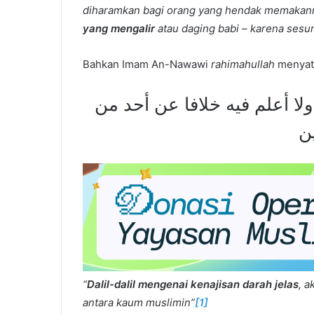
diharamkan bagi orang yang hendak memakanny
yang mengalir
atau daging babi – karena ses
Bahkan Imam An-Nawawi
rahimahullah
menyata
لا أعلم فيه خلافا عن أحد من
ن
“
Dalil-dalil mengenai kenajisan darah jelas
, a
antara kaum muslimin”
[1]