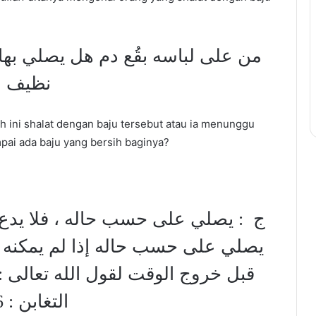
من على لباسه بقُع دم هل يصلي بها
نظيف ؟
ah ini shalat dengan baju tersebut atau ia menunggu
pai ada baju yang bersih baginya?
ج : يصلي على حسب حاله ، فلا يدع 
يصلي على حسب حاله إذا لم يمكنه غس
قبل خروج الوقت لقول الله تعالى : { فَ } [
التغابن : 16 ]