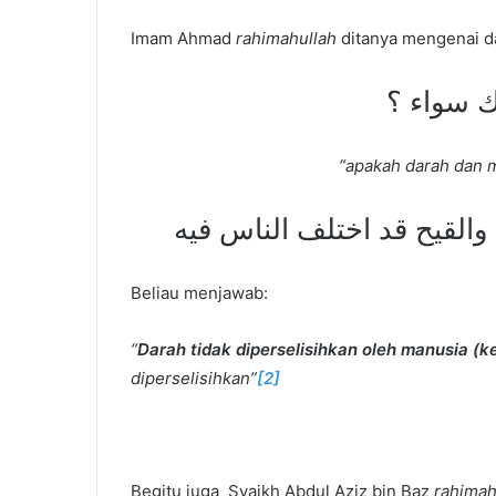
Imam Ahmad
rahimahullah
ditanya mengenai d
ك سواء ؟
“apakah darah dan
 والقيح قد اختلف الناس فيه
Beliau menjawab:
“
Darah tidak diperselisihkan oleh manusia (k
diperselisihkan”
[2]
Begitu juga Syaikh Abdul Aziz bin Baz
rahimah