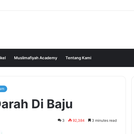
ikel
Muslimafiyah Academy
Tentang Kami
lam
arah Di Baju
3
92,384
3 minutes read