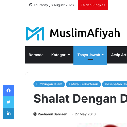
Thursday , 6 August 2026
Faidah Ringkas
Beranda
Kategori
Tanya Jawab
Arsip Art
Bimbingan Islam
Fatwa Kedokteran
Kesehatan Is
Facebook
Shalat Dengan D
Twitter
LinkedIn
Raehanul Bahraen
27 May 2013