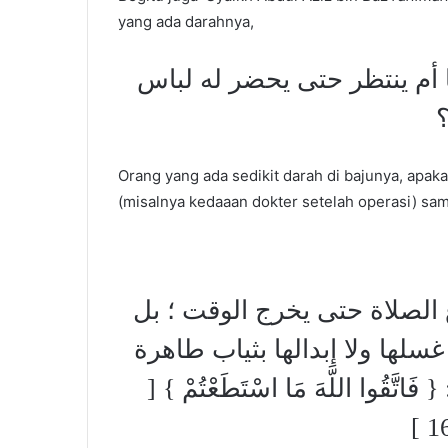
yang ada darahnya,
 أم ينتظر حتى يحضر له لباس
Orang yang ada sedikit darah di bajunya, apak
(misalnya kedaaan dokter setelah operasi) sam
الصلاة حتى يخرج الوقت ؛ بل
لها ولا إبدالها بثياب طاهرة
اتَّقُوا اللَّهَ مَا اسْتَطَعْتُمْ