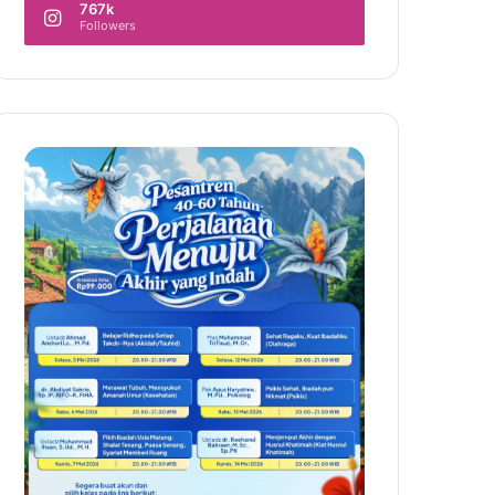
767k
Followers