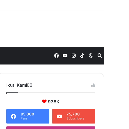
Facebook
YouTube
Instagram
TikTok
Switch
Search
skin
for
Ikuti Kami❤️‍🔥
938K
95,000
75,700
Fans
Subscribers