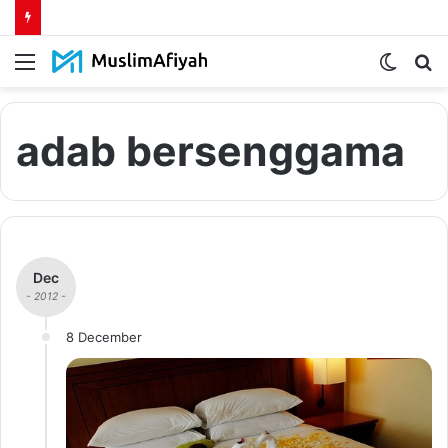
Menu
Switch
S
skin
fo
adab bersenggama
Dec
- 2012 -
8 December