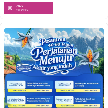
767k
Followers