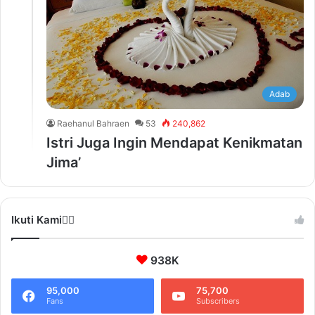
Adab
Raehanul Bahraen
53
240,862
Istri Juga Ingin Mendapat Kenikmatan
Jima’
Ikuti Kami❤️‍🔥
938K
95,000
75,700
Fans
Subscribers