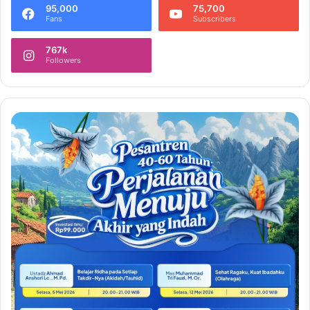
95,000
75,700
Fans
Subscribers
767k
Followers