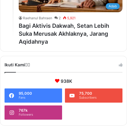
Adab
Raehanul Bahraen
2
5,921
Bagi Aktivis Dakwah, Setan Lebih
Suka Merusak Akhlaknya, Jarang
Aqidahnya
Ikuti Kami❤️‍🔥
938K
95,000
75,700
Fans
Subscribers
767k
Followers