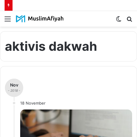
Menu
Switch
S
skin
fo
aktivis dakwah
Nov
- 2018 -
18 November