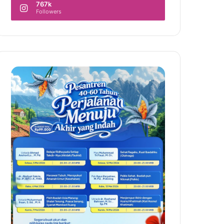
767k
Followers