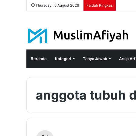
Thursday , 6 August 2026
Faidah Ringkas
Beranda
Kategori
Tanya Jawab
Arsip Art
anggota tubuh 