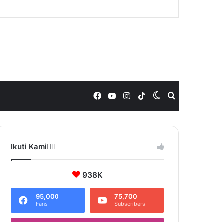
Facebook
YouTube
Instagram
TikTok
Switch
Search
skin
for
Ikuti Kami❤️‍🔥
938K
95,000
75,700
Fans
Subscribers