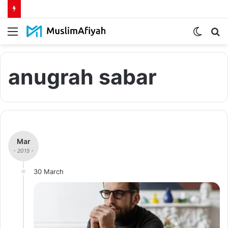
Menu
Switch
S
skin
fo
anugrah sabar
Mar
- 2015 -
30 March