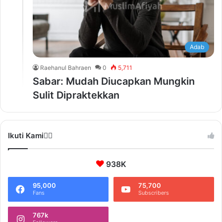
Adab
Raehanul Bahraen
0
5,711
Sabar: Mudah Diucapkan Mungkin
Sulit Dipraktekkan
Ikuti Kami❤️‍🔥
938K
95,000
75,700
Fans
Subscribers
767k