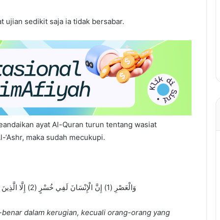
ujian sedikit saja ia tidak bersabar.
eandaikan ayat Al-Quran turun tentang wasiat
l-‘Ashr, maka sudah mecukupi.
وَالْعَصْرِ (1) إِنَّ الْإِنْسَانَ لَفِي خُسْرٍ (2) إِلَّا الَّذِينَ آَمَنُوا وَعَمِلُوا الصَّالِحَاتِ وَتَوَاصَوْا بِالْحَقِّ وَتَوَاصَوْا بِالصَّبْرِ
benar dalam kerugian, kecuali orang-orang yang