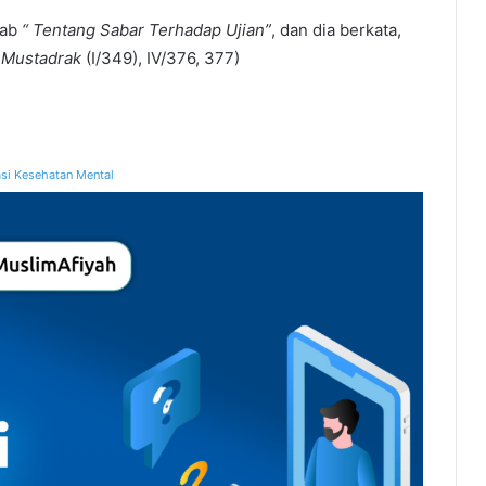
Bab
“ Tentang Sabar Terhadap Ujian”
, dan dia berkata,
-Mustadrak
(I/349), IV/376, 377)
si Kesehatan Mental