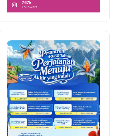
767k
Followers