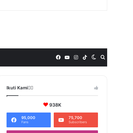
Facebook
YouTube
Instagram
TikTok
Switch
Search
skin
for
Ikuti Kami❤️‍🔥
938K
95,000
75,700
Fans
Subscribers