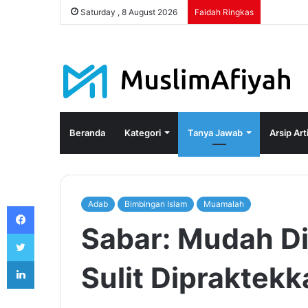
Saturday , 8 August 2026
Faidah Ringkas
Beranda
Kategori
Tanya Jawab
Arsip Art
Adab
Bimbingan Islam
Muamalah
Facebook
Sabar: Mudah D
Twitter
LinkedIn
Sulit Dipraktekk