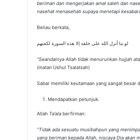
beriman dan mengerjakan amal saleh dan nase
nasehat menasehati supaya menetapi kesabar
Beliau berkata,
لو ما أنزل الله على خلقه إلا هذه السورة لكفتهم
“Seandainya Allah tidak menurunkan hujjah ata
(matan Ushul Tsalatsah)
Sabar memiliki keutamaan yang sangat besar d
Mendapatkan petunjuk.
Allah
Ta’ala
berfirman:
“Tidak ada sesuatu musibahpun yang menimpa 
yang beriman kepada Allah, niscaya Dia akan 