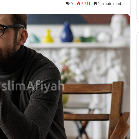
0
5,711
1 minute read