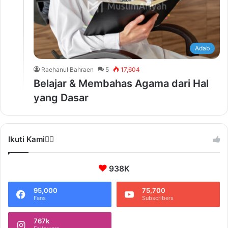
Adab
Raehanul Bahraen
5
17,604
Belajar & Membahas Agama dari Hal
yang Dasar
Ikuti Kami❤️‍🔥
938K
95,000
75,700
Fans
Subscribers
767k