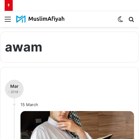
Menu
Switch
S
skin
fo
awam
Mar
- 2018 -
15 March