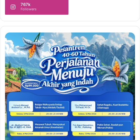
767k
Followers