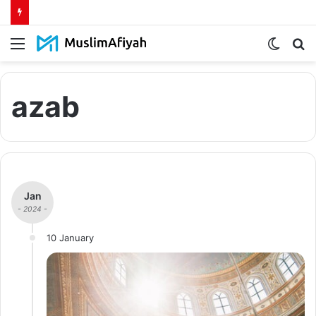
Menu
Switch
S
skin
fo
azab
Jan
- 2024 -
10 January