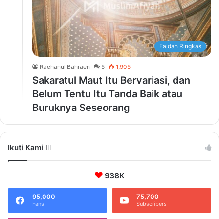
Faidah Ringkas
Raehanul Bahraen
5
1,905
Sakaratul Maut Itu Bervariasi, dan
Belum Tentu Itu Tanda Baik atau
Buruknya Seseorang
Ikuti Kami❤️‍🔥
938K
95,000
75,700
Fans
Subscribers