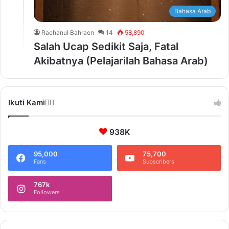
Bahasa Arab
Raehanul Bahraen
14
58,890
Salah Ucap Sedikit Saja, Fatal
Akibatnya (Pelajarilah Bahasa Arab)
Ikuti Kami❤️‍🔥
938K
95,000
75,700
Fans
Subscribers
767k
Followers