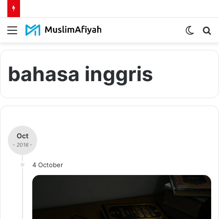
Menu
Switch
S
skin
fo
bahasa inggris
Oct
- 2016 -
4 October