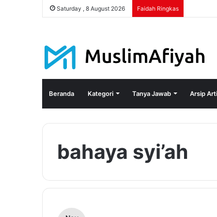
Saturday , 8 August 2026
Faidah Ringkas
Beranda
Kategori
Tanya Jawab
Arsip Art
bahaya syi’ah