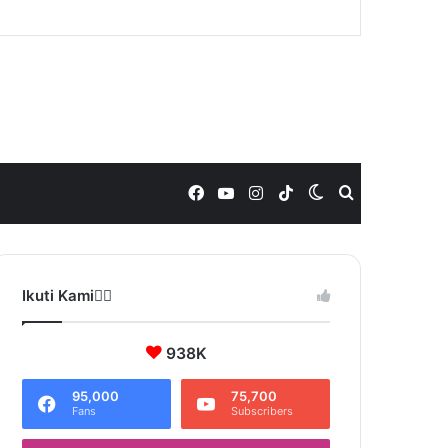
Facebook
YouTube
Instagram
TikTok
Switch
Search
skin
for
Ikuti Kami❤️‍🔥
938K
95,000
75,700
Fans
Subscribers