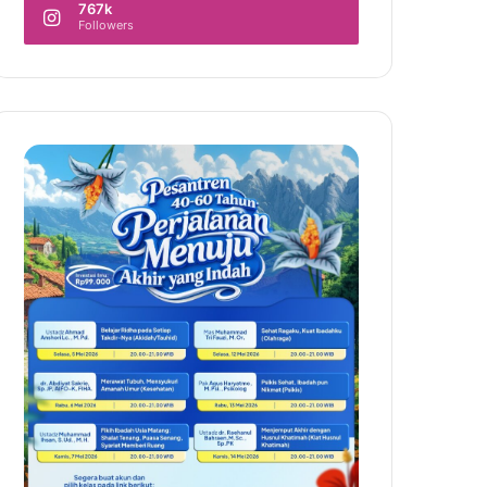
767k
Followers