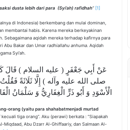
saksi dusta lebih dari para
(Syi’ah)
ra
fidh
a
h
”
[1]
isalnya di Indonesia) berkembang dan mulai dominan,
n membantai habis. Karena mereka berkeyakinan
uh. Sebagaimana aqidah mereka terhadap kafirnya para
eri Abu Bakar dan Umar
radhiallahu anhuma
. Aqidah
gama Syi’ah.
عَنْ أَبِي جَعْفَرٍ ( عليه السلام ) قَالَ كَانَ  (
صلى الله عليه وآله ) إِلَّا ثَلَاثَةً فَقُلْتُ وَ م
الْأَسْوَدِ وَ أَبُو ذَرٍّ الْغِفَارِيُّ وَ سَلْمَانُ الْفَا
ng-orang (yaitu para shahabatmenjadi murtad
i
kecuali tiga orang”. Aku (perawi) berkata : “Siapakah
“Al-Miqdaad, Abu Dzarr Al-Ghiffaariy, dan Salmaan Al-