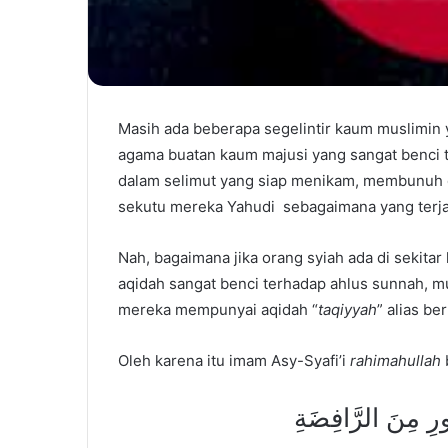
Masih ada beberapa segelintir kaum muslimin y
agama buatan kaum majusi yang sangat benci
dalam selimut yang siap menikam, membunuh d
sekutu mereka Yahudi sebagaimana yang terjadi
Nah, bagaimana jika orang syiah ada di sekita
aqidah sangat benci terhadap ahlus sunnah, mu
mereka mempunyai aqidah “
taqiyyah
” alias b
Oleh karena itu imam Asy-Syafi’i
rahimahullah
ُّورِ مِنَ الرَّافِضَةِ