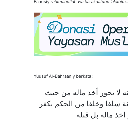
Faarisiy
rahimahullah wa barakaatuhu ‘alaihim
Yuusuf Al-Bahraaniy berkata :
 لا يجوز أخذ ماله من حيث
قة سلفا وخلفا من الحكم بكفر
خذ ماله بل قتله