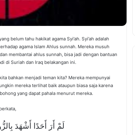
ang belum tahu hakikat agama Syi’ah. Syi’ah adalah
 terhadap agama Islam Ahlus sunnah. Mereka musuh
an membantai ahlus sunnah, bisa jadi dengan bantuan
 di Suriah dan Iraq belakangan ini.
r kita bahkan menjadi teman kita? Mereka mempunyai
ngkin mereka terlihat baik ataupun biasa saja karena
erbohong yang dapat pahala menurut mereka.
berkata,
لَمْ أَرَ أَحَدًا أَشْهَدَ بِالز