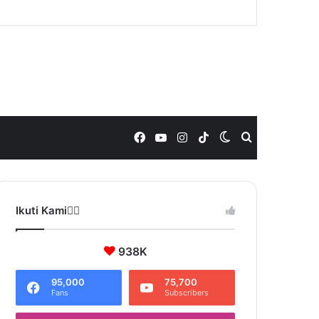
Facebook
YouTube
Instagram
TikTok
Switch
Search
skin
for
Ikuti Kami❤️‍🔥
938K
95,000
75,700
Fans
Subscribers