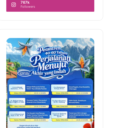
767k
Followers