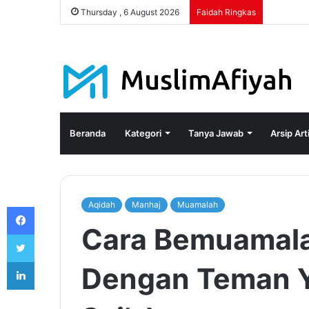
Thursday , 6 August 2026
Faidah Ringkas
Beranda
Kategori
Tanya Jawab
Arsip Art
Aqidah
Manhaj
Muamalah
Facebook
Cara Bemuamala
Twitter
LinkedIn
Dengan Teman 