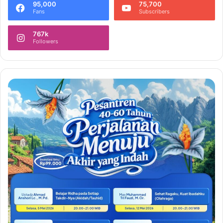
95,000
75,700
Fans
Subscribers
767k
Followers