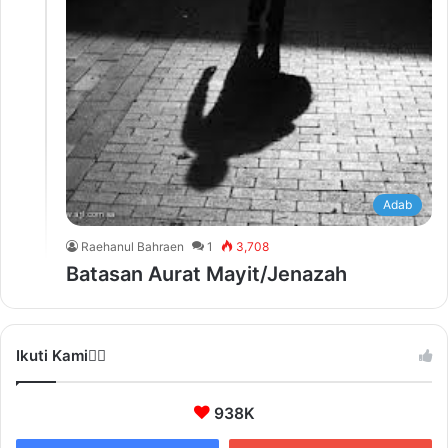
Adab
Raehanul Bahraen
1
3,708
Batasan Aurat Mayit/Jenazah
Ikuti Kami❤️‍🔥
938K