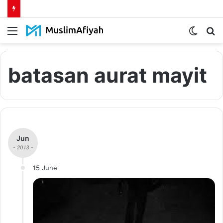
Menu
Switch
S
skin
fo
batasan aurat mayit
Jun
- 2013 -
15 June