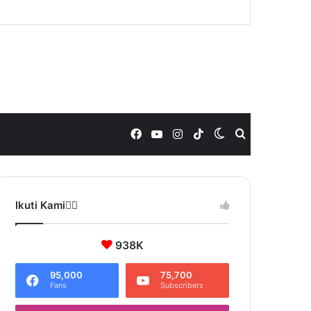
Facebook
YouTube
Instagram
TikTok
Switch
Search
skin
for
Ikuti Kami❤️‍🔥
938K
95,000
75,700
Fans
Subscribers