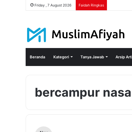
Friday , 7 August 2026
Faidah Ringkas
Beranda
Kategori
Tanya Jawab
Arsip Art
bercampur nas