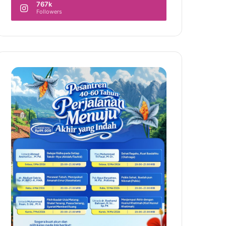
767k
Followers