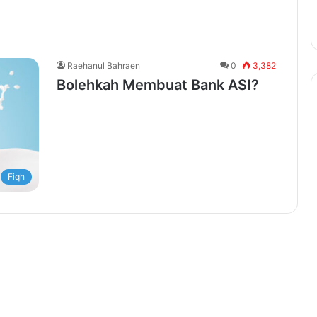
Raehanul Bahraen
0
3,382
Bolehkah Membuat Bank ASI?
Fiqh