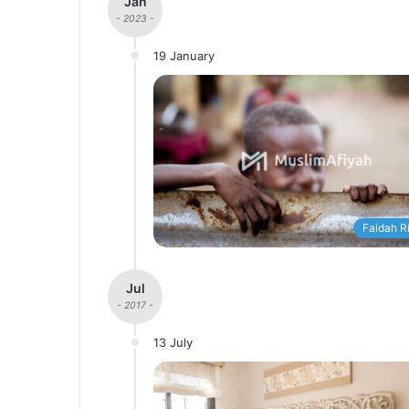
Jan
- 2023 -
19 January
Faidah R
Jul
- 2017 -
13 July