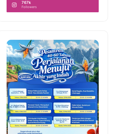
767k
Followers