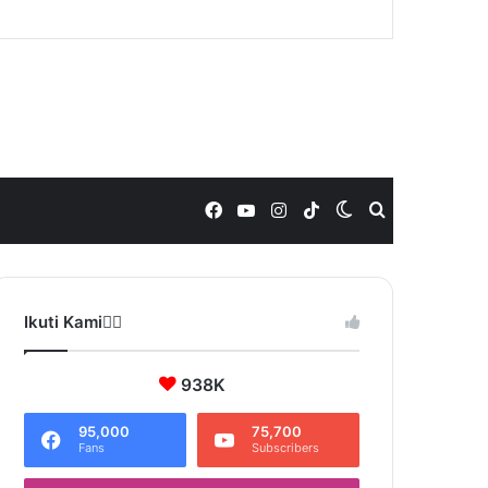
Facebook
YouTube
Instagram
TikTok
Switch
Search
skin
for
Ikuti Kami❤️‍🔥
938K
95,000
75,700
Fans
Subscribers