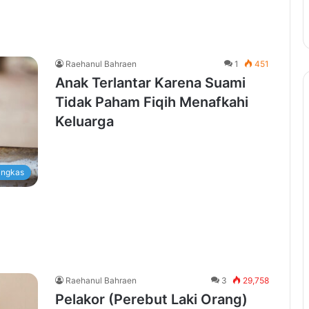
Raehanul Bahraen
1
451
Anak Terlantar Karena Suami
Tidak Paham Fiqih Menafkahi
Keluarga
ingkas
Raehanul Bahraen
3
29,758
Pelakor (Perebut Laki Orang)