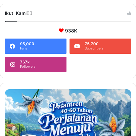
Ikuti Kami❤️‍🔥
938K
95,000
75,700
Fans
Subscribers
767k
Followers