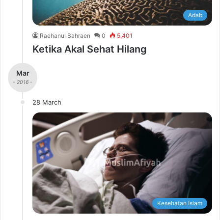
Adab
Raehanul Bahraen
0
5,401
Ketika Akal Sehat Hilang
Mar
- 2016 -
28 March
Kesehatan Islam