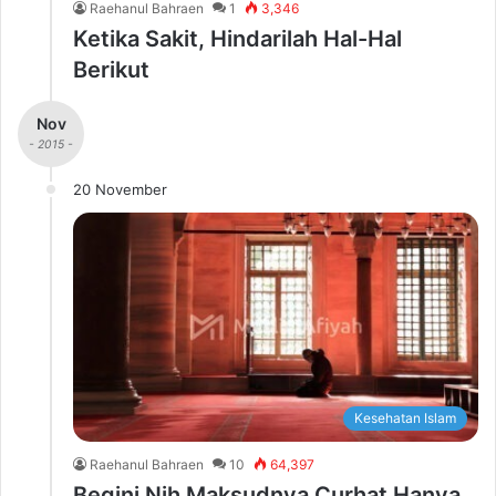
Raehanul Bahraen
1
3,346
Ketika Sakit, Hindarilah Hal-Hal
Berikut
Nov
- 2015 -
20 November
Kesehatan Islam
Raehanul Bahraen
10
64,397
Begini Nih Maksudnya Curhat Hanya