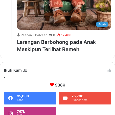
Adab
Raehanul Bahraen
0
12,408
Larangan Berbohong pada Anak
Meskipun Terlihat Remeh
Ikuti Kami❤️‍🔥
938K
95,000
75,700
Fans
Subscribers
767k