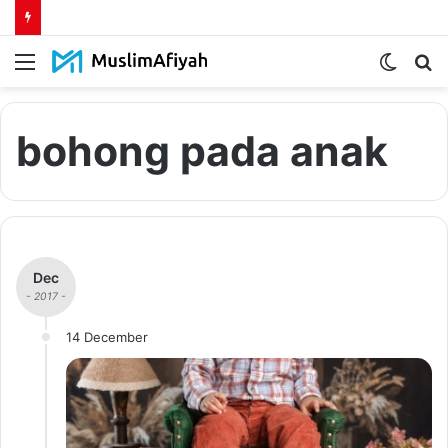
Menu
Switch
S
skin
fo
bohong pada anak
Dec
- 2017 -
14 December