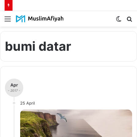
Menu
Switch
S
skin
fo
bumi datar
Apr
- 2017 -
25 April