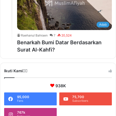
Adab
Raehanul Bahraen
7
20,524
Benarkah Bumi Datar Berdasarkan
Surat Al-Kahfi?
Ikuti Kami❤️‍🔥
938K
95,000
75,700
Fans
Subscribers
767k