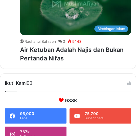
Bimbingan Islam
Raehanul Bahraen
3
9,148
Air Ketuban Adalah Najis dan Bukan
Pertanda Nifas
Ikuti Kami❤️‍🔥
938K
95,000
75,700
Fans
Subscribers
767k