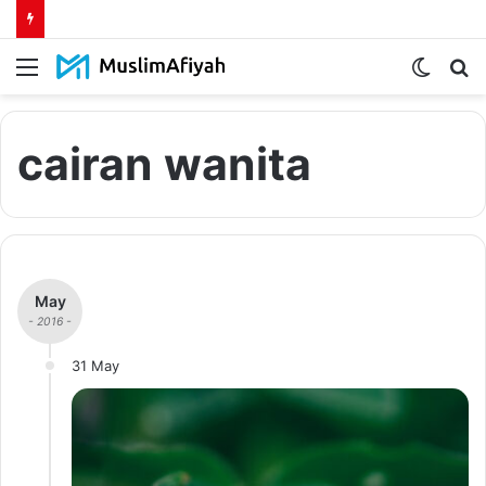
Menu
Switch
S
skin
fo
cairan wanita
May
- 2016 -
31 May